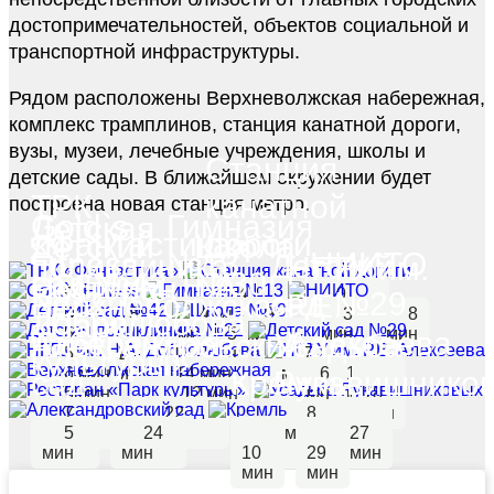
достопримечательностей, объектов социальной и
транспортной инфраструктуры.
Рядом расположены Верхневолжская набережная,
комплекс трамплинов, станция канатной дороги,
вузы, музеи, лечебные учреждения, школы и
Станция
детские сады. В ближайшем окружении будет
ТРК
канатной
построена новая станция метро.
Gold`s
Гимназия
Детская
«Фантастика»
дороги
Детский
Школа
Fitness
№13
НИИТО
поликлиника
Детский
НГТУ им.
сад №42
№30
НГЛУ им. Н.А.
Ресторан
9
4
9
№22
сад №29
Верхневолжская
Р.Е.
мин
3
39
8
4
мин
9
мин
3
8
Добролюбова
«Парк
мин
5
мин
мин
мин
5
мин
мин
мин
набережная
Алексеева
Александровский
Усадьба
мин
5
11
11
мин
10
7
культуры»
мин
6 мин
мин
мин
14 мин
мин
мин
6
16
сад
Кремль
Рукавишнико
5 мин
12 мин
мин
мин
18
7
22
8
мин
мин
5
мин
24
мин
27
мин
мин
10
29
мин
мин
мин