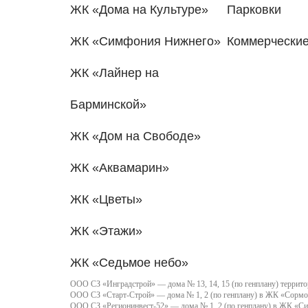
ЖК «Дома на Культуре»
Парковки
ЖК «Симфония Нижнего»
Коммерчески
ЖК «Лайнер на
Барминской»
ЖК «Дом на Свободе»
ЖК «Аквамарин»
ЖК «Цветы»
ЖК «Этажи»
ЖК «Седьмое небо»
ООО СЗ «Инградстрой» — дома № 13, 14, 15 (по генплану) территор
ООО СЗ «Старт-Строй» — дома № 1, 2 (по генплану) в ЖК «Сормо
ООО СЗ «Регионинвест-52» — дома № 1, 2 (по генплану) в ЖК «С