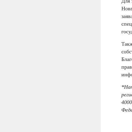
Для 
Новг
заяв
спец
госу
Такж
собс
Благ
прав
инфо
*На
реги
4000
Феде