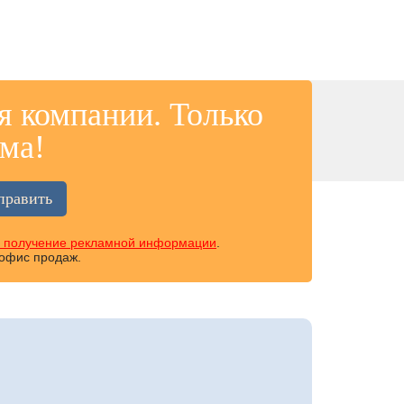
я компании. Только
ма!
а получение рекламной информации
.
 офис продаж.