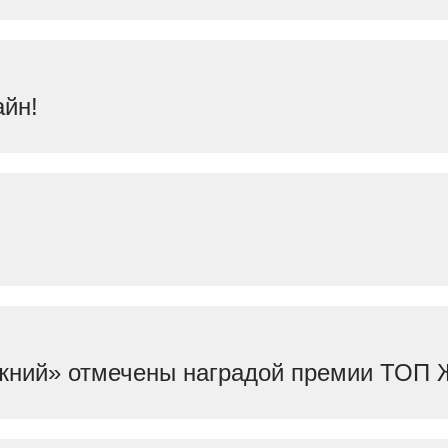
айн!
жний» отмечены наградой премии ТОП 