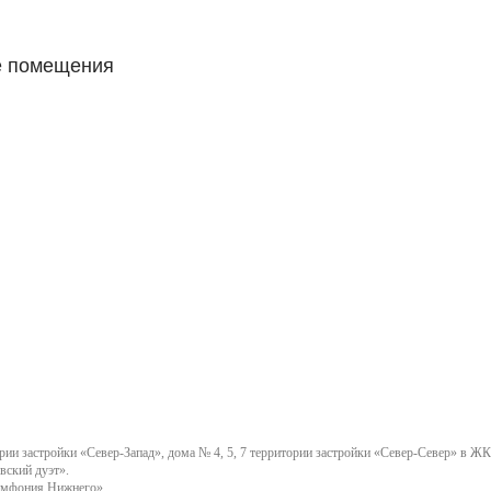
е помещения
ии застройки «Север-Запад», дома № 4, 5, 7 территории застройки «Север-Север» в ЖК
вский дуэт».
имфония Нижнего».