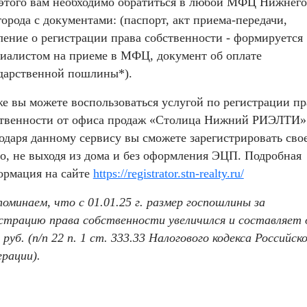
этого вам необходимо обратиться в любой МФЦ Нижнего
орода с документами: (паспорт, акт приема-передачи,
ление о регистрации права собственности - формируется
иалистом на приеме в МФЦ, документ об оплате
дарственной пошлины*).
е вы можете воспользоваться услугой по регистрации пр
твенности от офиса продаж «Столица Нижний РИЭЛТИ»
одаря данному сервису вы сможете зарегистрировать сво
о, не выходя из дома и без оформления ЭЦП. Подробная
рмация на сайте
https://registrator.stn-realty.ru/
поминаем, что с
01.01.25 г. размер госпошлины за
страцию права собственности увеличился и составляет
 руб. (п/п 22 п. 1 ст. 333.33 Налогового кодекса Российск
рации).