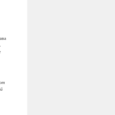
ава
.
е
 от
ой