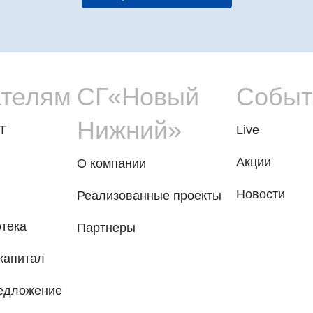
ателям
СГ«Новый
Событ
Нижний»
T
Live
Акции
О компании
Новости
Реализованные проекты
тека
Партнеры
капитал
редложение