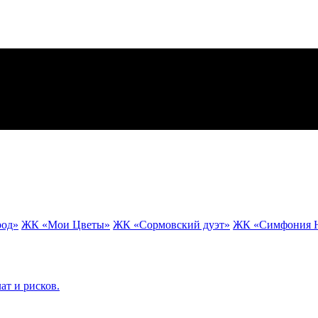
род»
ЖК «Мои Цветы»
ЖК «Сормовский дуэт»
ЖК «Симфония Н
ат и рисков.