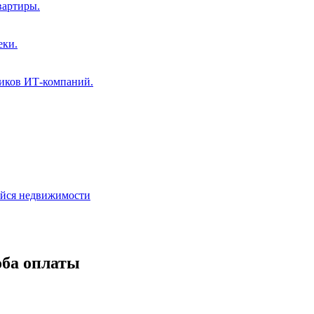
вартиры.
еки.
ников ИТ-компаний.
ейся недвижимости
оба оплаты