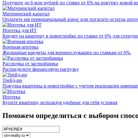
Получите до 6 млн рублей по ставке от 6% на покупку новой к
Материнский капитал
Оплатите им первоначальный взнос или погасите остаток ипот
Ипотека для ИТ
Кредит на квартиру в новостройке по ставке от 6% для сотруд
Военная ипотека
Жилищные кредиты для военнослужащих по ставкам от 6%.
Рассрочка от застройщика
Распределите финансовую нагрузку
Трейд-ин
Покупка квартиры в новостройке с учетом реализации имеющ
Ипотека
Купите квартиру, используя удобные для себя условия
Поможем определиться с выбором спос