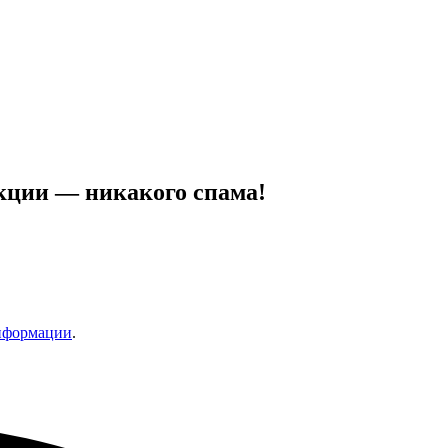
кции — никакого спама!
информации
.