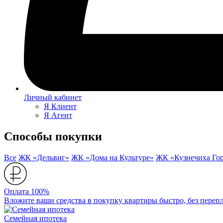
Личный кабинет
Я Клиент
Я Агент
Способы покупки
Все
ЖК «Дельвиг»
ЖК «Дома на Культуре»
ЖК «Кузнечиха Го
Оплата 100%
Вложите ваши средства в покупку квартиры быстро, без перепл
Семейная ипотека