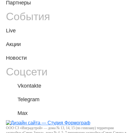
Партнеры
События
Live
Акции
Новости
Соцсети
Vkontakte
Telegram
Max
ООО СЗ «Инградстрой» — дома № 13, 14, 15 (по генплану) территории
застройки «Север-Запад», дома № 4, 5, 7 территории застройки «Север-Север» в