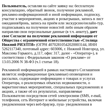
Пользователь,
оставляя на сайте заявку на: бесплатную
консультацию, обратный звонок, получение рекламной,
рекламно-информационной и иной информации, подписку,
участие в мероприятиях, акциях и розыгрышах, запись в лист
ожидания/бронь, запись на приём или экскурсию/онлайн-тур,
подписываясь на получение новостей либо иным образом
направляя свои персональные данные (в т.ч. анкету),
дает
свое Согласие на получение рекламной информации от
Общества с ограниченной ответственностью «Столица
Нижний РИЭЛТИ»
(ОГРН 40702810542020003144, ИНН
5262117340, почтовый адрес: 603006, г. Нижний Новгород, ул.
Максима Горького, д.117, офис 317, далее - «Оператор»), в
соответствии с Федеральным законом «О рекламе» от
13.03.2006 N 38-ФЗ (ч.1 статьи 18).
Рекламной информацией в рамках настоящего Соглашения
является: информационные (рекламные) оповещения и
рассылки, содержащие информацию о товарах и услугах
Оператора, о реализуемых объектах недвижимости, о
маркетинговых мероприятиях, специальных предложениях и
акциях, а также об их результатах, направляемые
Пользователю посредством сетей электросвязи (SMS, e-mail,
телефония, сеть Интернет и мобильные устройства, включая
уведомлениия через веб-браузер, пуш- уведомлениия в