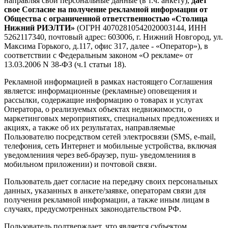
направляя свои персональные данные (в т.ч. анкету),
дает
свое Согласие на получение рекламной информации от
Общества с ограниченной ответственностью «Столица
Нижний РИЭЛТИ»
(ОГРН 40702810542020003144, ИНН
5262117340, почтовый адрес: 603006, г. Нижний Новгород, ул.
Максима Горького, д.117, офис 317, далее - «Оператор»), в
соответствии с Федеральным законом «О рекламе» от
13.03.2006 N 38-ФЗ (ч.1 статьи 18).
Рекламной информацией в рамках настоящего Соглашения
является: информационные (рекламные) оповещения и
рассылки, содержащие информацию о товарах и услугах
Оператора, о реализуемых объектах недвижимости, о
маркетинговых мероприятиях, специальных предложениях и
акциях, а также об их результатах, направляемые
Пользователю посредством сетей электросвязи (SMS, e-mail,
телефония, сеть Интернет и мобильные устройства, включая
уведомлениия через веб-браузер, пуш- уведомлениия в
мобильном приложении) и почтовой связи.
Пользователь дает согласие на передачу своих персональных
данных, указанных в анкете/заявке, операторам связи для
получения рекламной информации, а также иным лицам в
случаях, предусмотренных законодательством РФ.
Пользователь подтверждает, что является субъектом