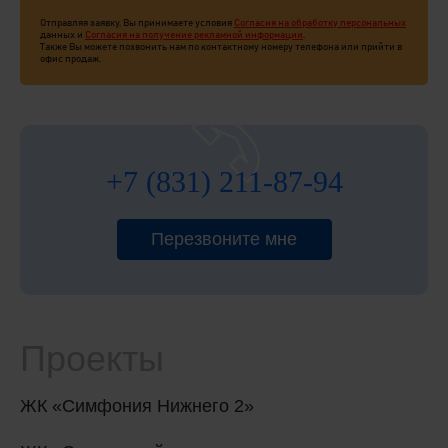
Отправляя заявку, Вы принимаете условия
Согласия на обработку персональных
данных и
Согласия на получение рекламной информации
.
Также Вы можете позвонить нам по контактному номеру телефона или прийти в
офис продаж.
+7 (831) 211-87-94
Перезвоните мне
Проекты
ЖК «Симфония Нижнего 2»