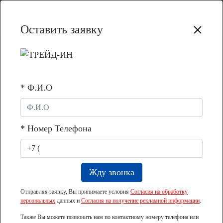
Оставить заявку
Назад
* Ф.И.О
05.05.2023 12:38:00
Утвержден проект планировки и межевания
участка под детсад в 3-й очереди ЖК
«Новая Кузнечиха»
* Номер Телефона
Отправляя заявку, Вы принимаете условия
Согласия на обработку
персональных
данных и
Согласия на получение рекламной информации
.
Также Вы можете позвонить нам по контактному номеру телефона или