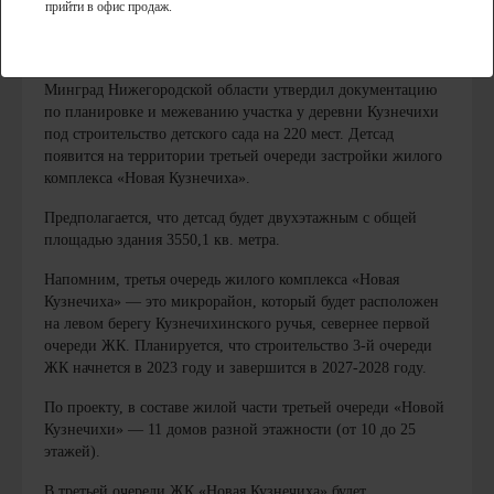
прийти в офис продаж.
Минград Нижегородской области утвердил документацию
по планировке и межеванию участка у деревни Кузнечихи
под строительство детского сада на 220 мест. Детсад
появится на территории третьей очереди застройки жилого
комплекса «Новая Кузнечиха».
Предполагается, что детсад будет двухэтажным с общей
площадью здания 3550,1 кв. метра.
Напомним, третья очередь жилого комплекса «Новая
Кузнечиха» — это микрорайон, который будет расположен
на левом берегу Кузнечихинского ручья, севернее первой
очереди ЖК. Планируется, что строительство 3-й очереди
ЖК начнется в 2023 году и завершится в 2027-2028 году.
По проекту, в составе жилой части третьей очереди «Новой
Кузнечихи» — 11 домов разной этажности (от 10 до 25
этажей).
В третьей очереди ЖК «Новая Кузнечиха» будет