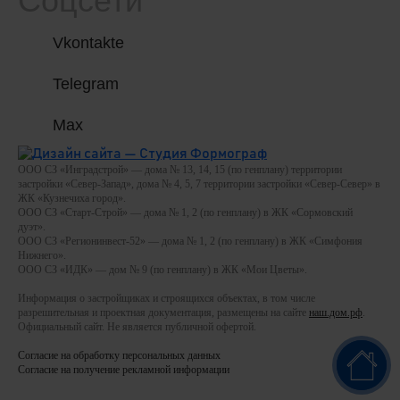
Соцсети
Vkontakte
Telegram
Max
ООО СЗ «Инградстрой» — дома № 13, 14, 15 (по генплану) территории
застройки «Север-Запад», дома № 4, 5, 7 территории застройки «Север-Север» в
ЖК «Кузнечиха город».
ООО СЗ «Старт-Строй» — дома № 1, 2 (по генплану) в ЖК «Сормовский
дуэт».
ООО СЗ «Регионинвест-52» — дома № 1, 2 (по генплану) в ЖК «Симфония
Нижнего».
ООО СЗ «ИДК» — дом № 9 (по генплану) в ЖК «Мои Цветы».
Информация о застройщиках и строящихся объектах, в том числе
разрешительная и проектная документация, размещены на сайте
наш.дом.рф
.
Официальный сайт. Не является публичной офертой.
Согласие на обработку персональных данных
Согласие на получение рекламной информации