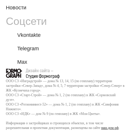
Новости
Соцсети
Vkontakte
Telegram
Max
ООО СЗ «Инградстрой» — дома № 13, 14, 15 (по генплану) территории
застройки «Север-Запад», дома № 4, 5, 7 территории застройки «Север-Север» в
ЖК «Кузнечиха город».
ООО СЗ «Старт-Строй» — дома № 1, 2 (по генплану) в ЖК «Сормовский
дуэт».
ООО СЗ «Регионинвест-52» — дома № 1, 2 (по генплану) в ЖК «Симфония
Нижнего».
ООО СЗ «ИДК» — дом № 9 (по генплану) в ЖК «Мои Цветы».
Информация о застройщиках и строящихся объектах, в том числе
разрешительная и проектная документация, размещены на сайте
наш.дом.рф
.