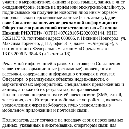
участие в мероприятиях, акциях и розыгрышах, запись в лист
ожидания/бронь, запись на приём или экскурсию/онлайн-тур,
подписываясь на получение новостей либо иным образом
направляя свои персональные данные (в т.ч. анкету),
дает
свое Согласие на получение рекламной информации от
Общества с ограниченной ответственностью «Столица
Нижний РИЭЛТИ»
(ОГРН 40702810542020003144, ИНН
5262117340, почтовый адрес: 603006, г. Нижний Новгород, ул.
Максима Горького, д.117, офис 317, далее - «Оператор»), в
соответствии с Федеральным законом «О рекламе» от
13.03.2006 N 38-ФЗ (ч.1 статьи 18).
Рекламной информацией в рамках настоящего Соглашения
является: информационные (рекламные) оповещения и
рассылки, содержащие информацию о товарах и услугах
Оператора, о реализуемых объектах недвижимости, о
маркетинговых мероприятиях, специальных предложениях и
акциях, а также об их результатах, направляемые
Пользователю посредством сетей электросвязи (SMS, e-mail,
телефония, сеть Интернет и мобильные устройства, включая
уведомлениия через веб-браузер, пуш- уведомлениия в
мобильном приложении) и почтовой связи.
Пользователь дает согласие на передачу своих персональных
данных, указанных в анкете/заявке, операторам связи для