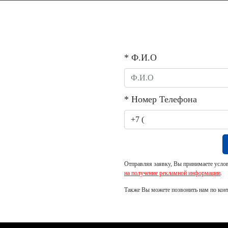
рческие помещения
Способы покупки
Акции
Новости
Live
* Ф.И.О
* Номер Телефона
права дольщиков?
ние обманутых дольщиков? Чем гарантирована безопасн
аботает инструмент эскроу-счетов? Как банки контролир
Отправляя заявку, Вы принимаете усло
имости Борис Замский, заместитель генерального директ
на получение рекламной информации
.
директоров «Столицы Нижний», директор ООО «Столица 
Также Вы можете позвонить нам по кон