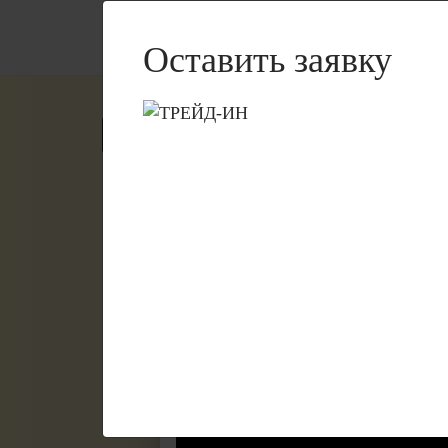
Жилые комплексы
Комме
Оставить заявку
О нас
Весь Практикум
Как защищены 
Почему сейчас невозможно появле
договору долевого участия? Как р
Отвечает эксперт по рынку недвиж
развитию бизнеса, член совета 