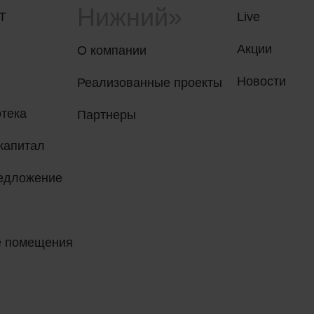
Нижний»
T
Live
Акции
О компании
Новости
Реализованные проекты
тека
Партнеры
капитал
редложение
е помещения