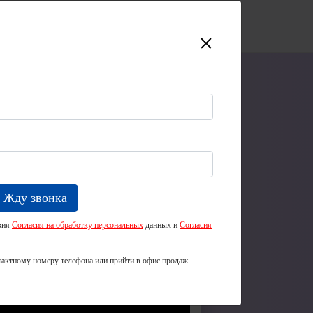
+7 (831) 211-87-94
Личный кабинет
Обратный звонок
ость покупки квартиры по
уют застройщиков?
вия
Согласия на обработку персональных
данных и
Согласия
ора по продажам, стратегии и
Нижний Риэлти».
тактному номеру телефона или прийти в офис продаж.