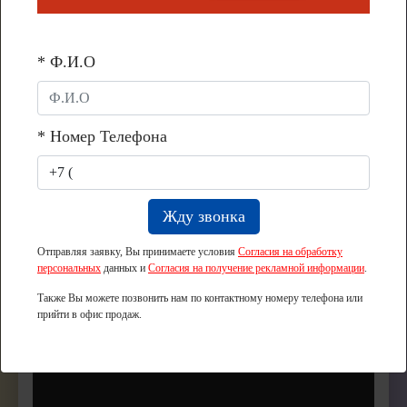
между соседями.
Больше всего нареканий вызывают
* Ф.И.О
беспорядочно припаркованные автомобили,
которые препятствуют проезду и доступу
экстренных служб.
* Номер Телефона
Что включают в себя права жильцов и как
решить проблему с несанкционированной
стоянкой на территории дома — разбираемся в
нашем видео.
Отправляя заявку, Вы принимаете условия
Согласия на обработку
персональных
данных и
Согласия на получение рекламной информации
.
Также Вы можете позвонить нам по контактному номеру телефона или
прийти в офис продаж.