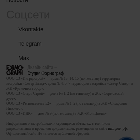
Соцсети
Vkontakte
Telegram
Max
ООО СЗ «Инградстрой» — дома № 13, 14, 15 (по генплану) территории
застройки «Север-Запад», дома № 4, 5, 7 территории застройки «Север-Север» в
ЖК «Кузнечиха город».
ООО СЗ «Старт-Строй» — дома № 1, 2 (по генплану) в ЖК «Сормовский
дуэт».
ООО СЗ «Регионинвест-52» — дома № 1, 2 (по генплану) в ЖК «Симфония
Нижнего».
ООО СЗ «ИДК» — дом № 9 (по генплану) в ЖК «Мои Цветы».
Информация о застройщиках и строящихся объектах, в том числе
разрешительная и проектная документация, размещены на сайте
наш.дом.рф
.
Официальный сайт. Не является публичной офертой.