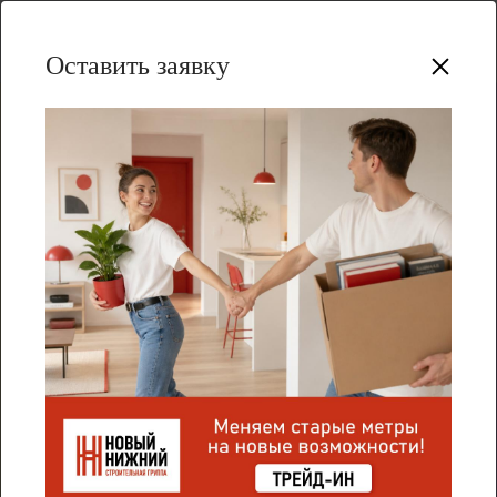
Оставить заявку
Весь Практикум
Где можно и нельзя парковаться у
дома?
Каждый собственник помещений в
многоквартирном доме имеет право оставить
машину во дворе, но бывает, что мест хватает
не всем, особенно в старой городской
застройке. В итоге жители начинают
парковаться на газонах, детских площадках и
тротуарах, чем вызывают недовольство
пешеходов, доходит до открытых конфликтов