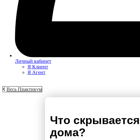
Личный кабинет
Я Клиент
Я Агент
Весь Практикум
Что скрываетс
дома?