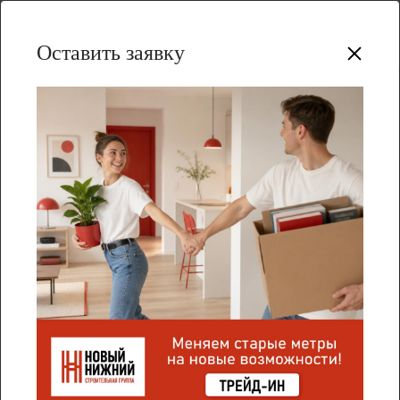
Оставить заявку
Все события
День знаний в ЖК «Новая Кузнечиха»,
2023
Юные волшебники из самой известной в мире
школы магии устроили настоящий праздник
знаний.