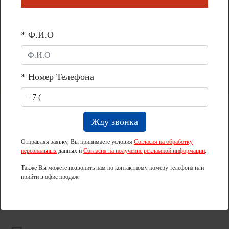
* Ф.И.О
* Номер Телефона
+7 (831) 211-87-96
Отправляя заявку, Вы принимаете условия
Согласия на обработку
персональных
данных и
Согласия на получение рекламной информации
.
Также Вы можете позвонить нам по контактному номеру телефона или
Перезвоните мне
прийти в офис продаж.