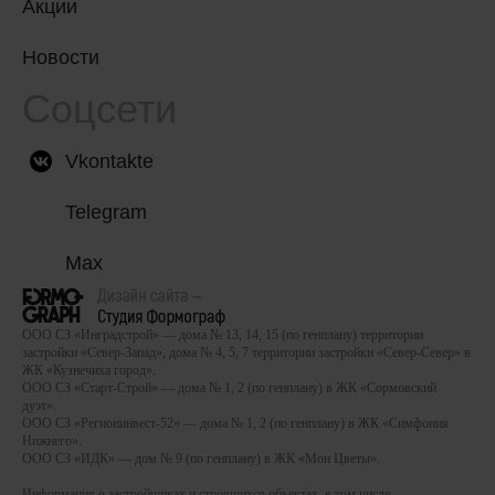
Акции
Новости
Соцсети
Vkontakte
Telegram
Max
ООО СЗ «Инградстрой» — дома № 13, 14, 15 (по генплану) территории
застройки «Север-Запад», дома № 4, 5, 7 территории застройки «Север-Север» в
ЖК «Кузнечиха город».
ООО СЗ «Старт-Строй» — дома № 1, 2 (по генплану) в ЖК «Сормовский
дуэт».
ООО СЗ «Регионинвест-52» — дома № 1, 2 (по генплану) в ЖК «Симфония
Нижнего».
ООО СЗ «ИДК» — дом № 9 (по генплану) в ЖК «Мои Цветы».
Информация о застройщиках и строящихся объектах, в том числе