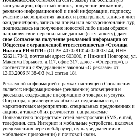
консультацию, обратный звонок, получение рекламной,
рекламно-информационной и иной информации, подписку,
участие в мероприятиях, акциях и розыгрышах, запись в лист
ожидания/бронь, запись на приём или экскурсию/онлайн-тур,
подписываясь на получение новостей либо иным образом
направляя свои персональные данные (в т.ч. анкету),
дает
свое Согласие на получение рекламной информации от
Общества с ограниченной ответственностью «Столица
Нижний РИЭЛТИ»
(ОГРН 40702810542020003144, ИНН
5262117340, почтовый адрес: 603006, г. Нижний Новгород, ул.
Максима Горького, д.117, офис 317, далее - «Оператор»), в
соответствии с Федеральным законом «О рекламе» от
13.03.2006 N 38-ФЗ (ч.1 статьи 18).
Рекламной информацией в рамках настоящего Соглашения
является: информационные (рекламные) оповещения и
рассылки, содержащие информацию о товарах и услугах
Оператора, о реализуемых объектах недвижимости, о
маркетинговых мероприятиях, специальных предложениях и
акциях, а также об их результатах, направляемые
Пользователю посредством сетей электросвязи (SMS, e-mail,
телефония, сеть Интернет и мобильные устройства, включая
уведомлениия через веб-браузер, пуш- уведомлениия в
мобильном приложении) и почтовой связи.