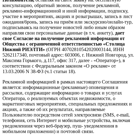
консультацию, обратный звонок, получение рекламной,
рекламно-информационной и иной информации, подписку,
участие в мероприятиях, акциях и розыгрышах, запись в лист
ожидания/бронь, запись на приём или экскурсию/онлайн-тур,
подписываясь на получение новостей либо иным образом
направляя свои персональные данные (в т.ч. анкету),
дает
свое Согласие на получение рекламной информации от
Общества с ограниченной ответственностью «Столица
Нижний РИЭЛТИ»
(ОГРН 40702810542020003144, ИНН
5262117340, почтовый адрес: 603006, г. Нижний Новгород, ул.
Максима Горького, д.117, офис 317, далее - «Оператор»), в
соответствии с Федеральным законом «О рекламе» от
13.03.2006 N 38-ФЗ (ч.1 статьи 18).
Рекламной информацией в рамках настоящего Соглашения
является: информационные (рекламные) оповещения и
рассылки, содержащие информацию о товарах и услугах
Оператора, о реализуемых объектах недвижимости, о
маркетинговых мероприятиях, специальных предложениях и
акциях, а также об их результатах, направляемые
Пользователю посредством сетей электросвязи (SMS, e-mail,
телефония, сеть Интернет и мобильные устройства, включая
уведомлениия через веб-браузер, пуш- уведомлениия в
мобильном приложении) и почтовой связи.