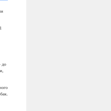
ии
1
 до
и,
ного
бак.