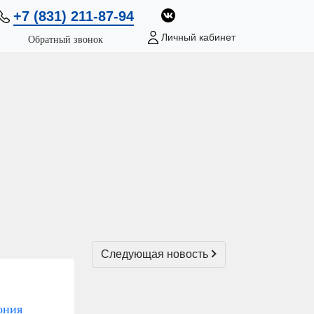
+7 (831) 211-87-94
Личный кабинет
Обратный звонок
вия
Согласия на обработку персональных
данных и
Согласия
Следующая новость
тактному номеру телефона или прийти в офис продаж.
ония