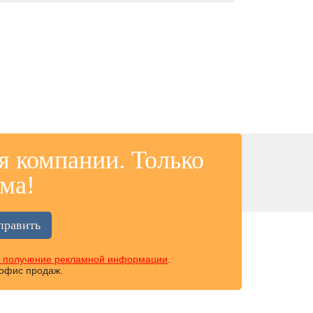
я компании. Только
ма!
а получение рекламной информации
.
 офис продаж.