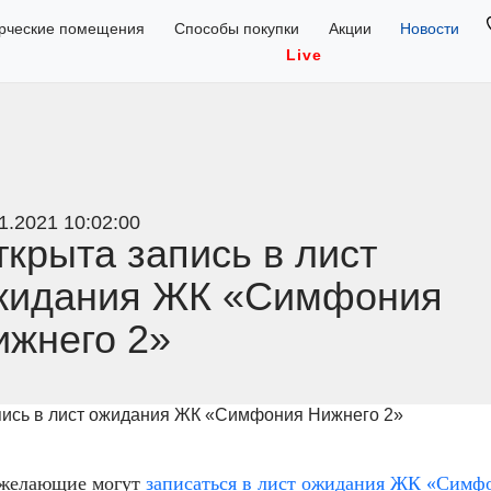
рческие помещения
Способы покупки
Акции
Новости
Live
* Ф.И.О
* Номер Телефона
1.2021 10:02:00
крыта запись в лист
жидания ЖК «Симфония
ижнего 2»
Отправляя заявку, Вы принимаете усло
на получение рекламной информации
.
Также Вы можете позвонить нам по кон
 желающие могут
записаться в лист ожидания ЖК «Симф