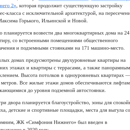
него 2»
, которая продолжит существующую застройку
ес-класса с исключительной архитектурой, на пересечен
Максима Горького, Ильинской и Новой.
о планируется возвести два многоквартирных дома на 24
тиру, со встроенными помещениями общественного
ачения и подземными стоянками на 171 машино-место.
лых домах предусмотрены двухуровневые квартиры на
них этажах и квартиры с террасами, а также панорамным
клением. Высота потолков в одноуровневых квартирах —
 метров. Все жилые этажи домов обеспечиваются лифтам
кающимися до уровня подземной автостоянки.
ри двора планируется благоустройство, зоны для спокой
ха, детские и спортивные площадки, места для выгула со
омним, ЖК «Симфония Нижнего» был введен в
луатацию в 2020 году.