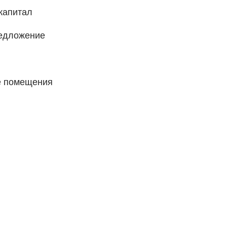
капитал
редложение
е помещения