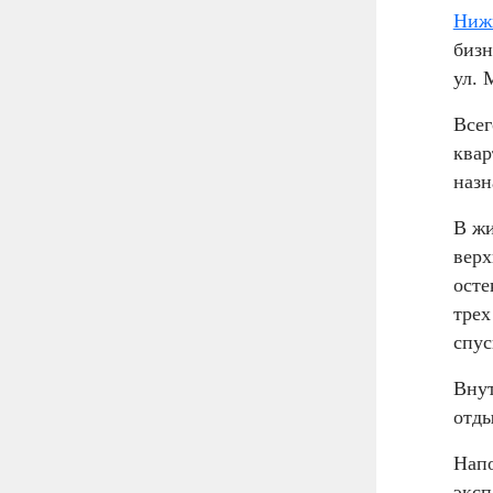
Ниж
бизн
ул. 
Всег
квар
назн
В жи
верх
осте
трех
спус
Внут
отды
Нап
эксп