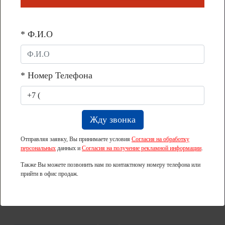
(имущественный) вычет, рассказывает эксперт
по сделкам с недвижимостью и ипотеке
Светлана Тимошина, заместитель директора
* Ф.И.О
ООО «Столица Нижний РИЭЛТИ».
* Номер Телефона
Отправляя заявку, Вы принимаете условия
Согласия на обработку
персональных
данных и
Согласия на получение рекламной информации
.
Также Вы можете позвонить нам по контактному номеру телефона или
прийти в офис продаж.