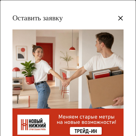
Оставить заявку
Весь Практикум
Как вернуть часть налога при покупке
жилья?
Перед покупкой квартиры важно изучить
существующие сейчас на рынке финансовые
инструменты, чтобы сделать приобретение
жилья более выгодным. Покупатель квартиры в
новостройке может уменьшить ипотечную
нагрузку, вернув часть налога.
О том, как получить налоговый