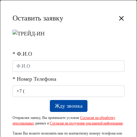
Оставить заявку
Назад
* Ф.И.О
Почти 13% квартир в «Столице
Нижний» в 2022 году приобретены с
помощью маткапитала
* Номер Телефона
Отправляя заявку, Вы принимаете условия
Согласия на обработку
персональных
данных и
Согласия на получение рекламной информации
.
Также Вы можете позвонить нам по контактному номеру телефона или