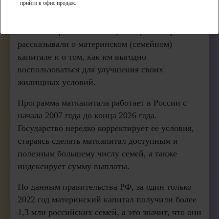
прийти в офис продаж.
Мы много раз в наших обучающих материалах
рассказывали о материнском (семейном)
капитале и о том, как им выгодно
воспользоваться для улучшения своих
жилищных условий.
Программа маткапитала работает в России с
начала 2007 года до конца 2026 года.
Государство нередко корректирует ее условия,
стараясь сделать маткапитал доступным и
полезным большему числу семей, а также
индексирует сумму выплаты.
По данным правительства РФ, за один только
2022 год материнский капитал получили более
1,3 млн российских семей, а это значит, что они