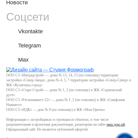
Новости
Соцсети
Vkontakte
Telegram
Max
ООО СЗ «Инградстрой» — дома № 13, 14, 15 (по генплану) территории
застройки «Север-Запад», дома № 4, 5, 7 территории застройки «Север-Север» в
ЖК «Кузнечиха город».
ООО СЗ «Старт-Строй» — дома № 1, 2 (по генплану) в ЖК «Сормовский
дуэт».
ООО СЗ «Регионинвест-52» — дома № 1, 2 (по генплану) в ЖК «Симфония
Нижнего».
ООО СЗ «ИДК» — дом № 9 (по генплану) в ЖК «Мои Цветы».
Информация о застройщиках и строящихся объектах, в том числе
разрешительная и проектная документация, размещены на сайте
наш.дом.рф
.
Официальный сайт. Не является публичной офертой.