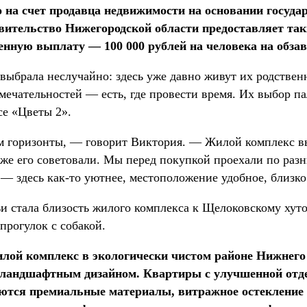
о на счет продавца недвижимости на основании госуд
авительство Нижегородской области предоставляет т
енную выплату — 100 000 рублей на человека на обза
ыбрала неслучайно: здесь уже давно живут их родственни
ечательностей — есть, где провести время. Их выбор п
е «Цветы 2».
м горизонты, — говорит Виктория. — Жилой комплекс в
оже его советовали. Мы перед покупкой проехали по ра
— здесь как-то уютнее, местоположение удобное, близко 
 стала близость жилого комплекса к Щелоковскому хутор
прогулок с собакой.
лой комплекс в экологически чистом районе Нижнего
ландшафтным дизайном. Квартиры с улучшенной отде
ются премиальные материалы, витражное остекление 