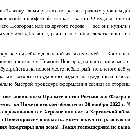
й» живут люди разного возраста, с разным уровнем дох
увлечений и профессий не знает границ. Откуда бы они 
него Новгорода или из другого города — все они купили
туре» или «Дельвиг», ради того, чтобы сделать свою жиз
крывается сейчас для одной из таких семей — Константи
синкой приехали в Нижний Новгород на постоянное место
бустройства на новом месте небыстрый, но в итоге всё уд
катам, которые государство выдаёт вынужденным пересел
мально быстрой процедуре оформления сделки со сторон
с постановлением Правительства Российской Федераци
ельства Нижегородской области от 30 ноября 2022 г. 
о проживания в г. Херсоне или части Херсонской обл
 в Нижегородскую область, могут получить разовую 
ия (квартиры или дома). Такая господдержка не выд